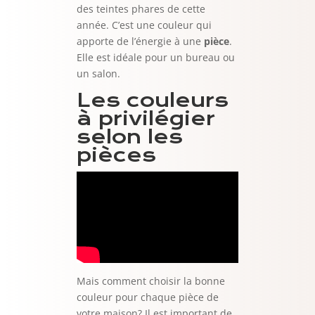
des teintes phares de cette
année. C’est une couleur qui
apporte de l’énergie à une
pièce
.
Elle est idéale pour un bureau ou
un salon.
Les couleurs
à privilégier
selon les
pièces
Mais comment choisir la bonne
couleur pour chaque pièce de
votre maison? Il est important de