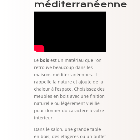
méditerranéenne
Le
bois
est un matériau que l’on
retrouve beaucoup dans les
maisons méditerranéennes. Il
rappelle la nature et ajoute de la
chaleur à l’espace. Choisissez des
meubles en bois avec une finition
naturelle ou légèrement vieillie
pour donner du caractère à votre
intérieur.
Dans le salon, une grande table
en bois, des étagères ou un buffet