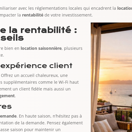
miliariser avec les réglementations locales qui encadrent la
locatio
impacter la
rentabilité
de votre investissement.
 la rentabilité :
seils
re bien en
location saisonnière
, plusieurs
ce.
’expérience client
é. Offrez un accueil chaleureux, une
ces supplémentaires comme le Wi-Fi haut
lement un client fidèle mais aussi un
ogement
.
res
demande
. En haute saison, n’hésitez pas à
mentation de la demande. Pensez également
 basse saison pour maintenir un