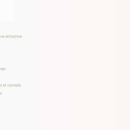
ive attractive
nier
s et conseils
nt