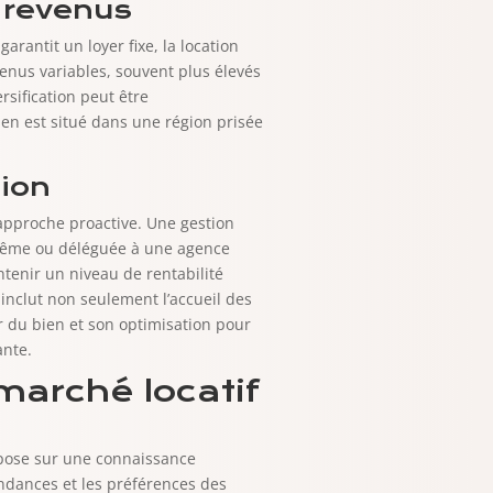
s revenus
garantit un loyer fixe, la location
enus variables, souvent plus élevés
rsification peut être
ien est situé dans une région prisée
tion
 approche proactive. Une gestion
s-même ou déléguée à une agence
ntenir un niveau de rentabilité
 inclut non seulement l’accueil des
er du bien et son optimisation pour
ante.
marché locatif
epose sur une connaissance
ndances et les préférences des