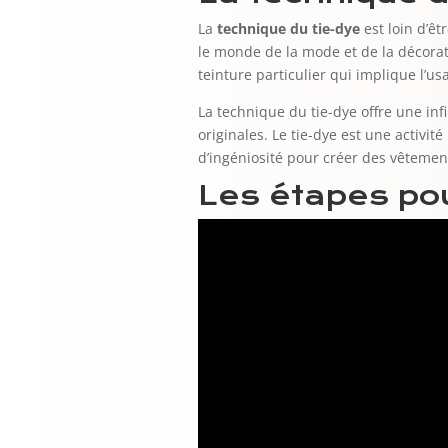
La
technique du tie-dye
est loin d’ê
le monde de la mode et de la décorat
teinture particulier qui implique l’us
La technique du tie-dye offre une inf
originales. Le tie-dye est une activit
d’ingéniosité pour créer des vêtemen
Les étapes pou