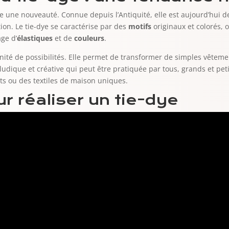
tre une nouveauté. Connue depuis l’Antiquité, elle est aujourd’hui
ion. Le tie-dye se caractérise par des
motifs
originaux et colorés,
age d’
élastiques
et de
couleurs
.
inité de possibilités. Elle permet de transformer de simples vêteme
é ludique et créative qui peut être pratiquée par tous, grands et peti
ts ou des textiles de maison uniques.
r réaliser un tie-dye