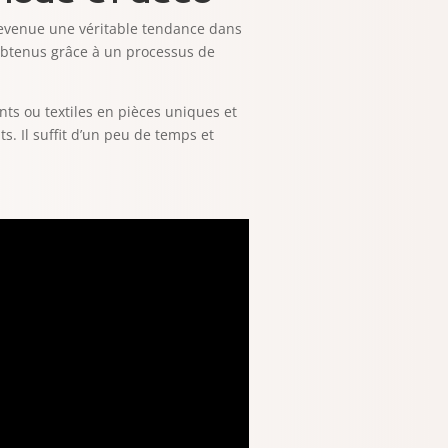
 devenue une véritable tendance dans
 obtenus grâce à un processus de
nts ou textiles en pièces uniques et
ts. Il suffit d’un peu de temps et