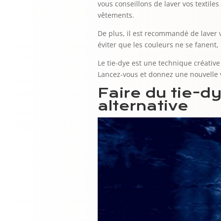
vous conseillons de laver vos textile
vêtements.
De plus, il est recommandé de laver vo
éviter que les couleurs ne se fanent, 
Le tie-dye est une technique créativ
Lancez-vous et donnez une nouvelle vi
Faire du tie-d
alternative