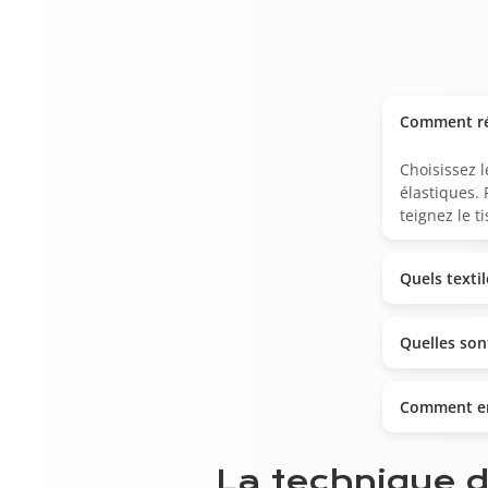
Comment réa
Choisissez l
élastiques.
teignez le ti
Quels textil
Quelles sont
Comment ent
La technique 