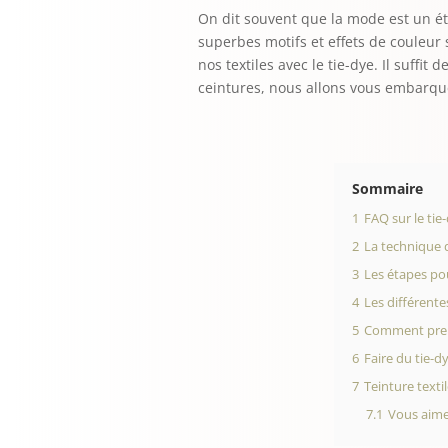
On dit souvent que la mode est un é
superbes motifs et effets de couleur 
nos textiles avec le tie-dye. Il suffi
ceintures, nous allons vous embarque
Sommaire
1
FAQ sur le tie
2
La technique 
3
Les étapes pou
4
Les différente
5
Comment prend
6
Faire du tie-d
7
Teinture textil
7.1
Vous aimer