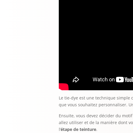
Le tie-dye est une technique simple 
que vous souhaitez personnaliser. Un 
Ensuite, vous devez décider du motif
allez utiliser et de la manière dont v
l’
étape de teinture
.