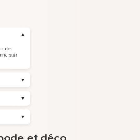
▼
vec des
tré, puis
▼
▼
▼
mode et déco