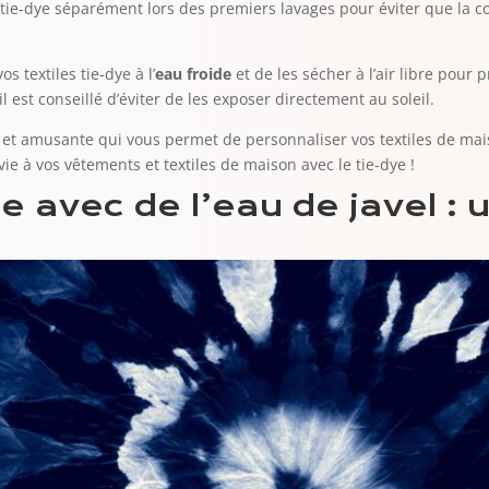
s tie-dye séparément lors des premiers lavages pour éviter que la c
s textiles tie-dye à l’
eau froide
et de les sécher à l’air libre pour 
il est conseillé d’éviter de les exposer directement au soleil.
e et amusante qui vous permet de personnaliser vos textiles de mai
e à vos vêtements et textiles de maison avec le tie-dye !
ye avec de l’eau de javel :