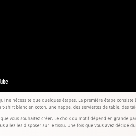
qui ne nécessite que quelques étapes. La première étape consiste à
t-shirt blanc en coton, une nappe, des serviettes de table, des taies
 que vous souhaitez créer. Le choix du motif dépend en grande pa
ous allez les disposer sur le tissu. Une fois que vous avez décidé du