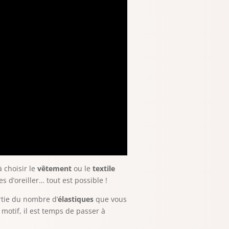
 choisir le
vêtement
ou le
textile
 d’oreiller… tout est possible !
rtie du nombre d’
élastiques
que vous
 motif, il est temps de passer à