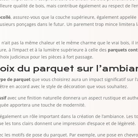
leure qualité de bois, mais contribue également au respect de l’
collé
, assurez-vous que la couche supérieure, également appelée
usieurs ponçages dans le futur. Un parement trop mince limitera l
il n’ait pas la même chaleur et le même charme que le vrai bois, il 
ure, à l’impact et à la lumière supérieure à celle des
parquets cont
oix judicieux pour les pièces à fort passage.
oix du parquet sur l’ambia
ype de parquet
que vous choisirez aura un impact significatif sur l
être en accord avec le style de décoration que vous souhaitez.
sif
avec une finition naturelle donnera un aspect rustique et auth
aquée apportera une touche de modernité.
 également un rôle important dans la création de l’ambiance. Les 
que les tons clairs donnent une impression d’espace et de légèreté.
avec les motifs de pose du parquet. Par exemple, une pose en chev