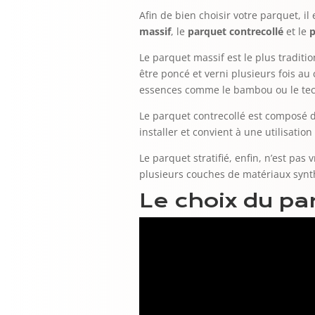
Afin de bien choisir votre parquet, i
massif
, le
parquet contrecollé
et le
p
Le parquet massif est le plus traditi
être poncé et verni plusieurs fois au 
essences comme le bambou ou le tec
Le parquet contrecollé est composé de
installer et convient à une utilisatio
Le parquet stratifié, enfin, n’est pa
plusieurs couches de matériaux synth
Le choix du pa