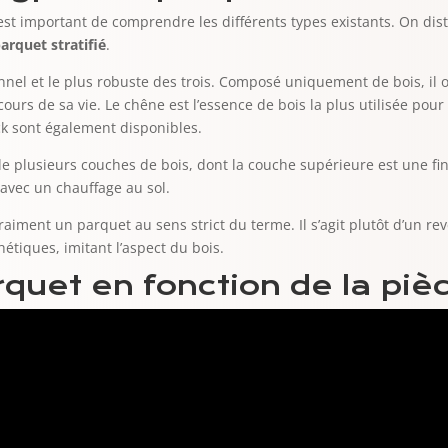
l est important de comprendre les différents types existants. On di
arquet stratifié
.
onnel et le plus robuste des trois. Composé uniquement de bois, il 
cours de sa vie. Le chêne est l’essence de bois la plus utilisée pou
k sont également disponibles.
 plusieurs couches de bois, dont la couche supérieure est une fine
n avec un chauffage au sol.
s vraiment un parquet au sens strict du terme. Il s’agit plutôt d’un
étiques, imitant l’aspect du bois.
rquet en fonction de la piè