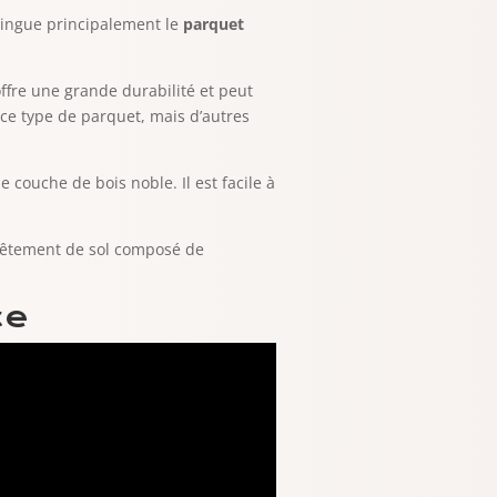
stingue principalement le
parquet
offre une grande durabilité et peut
r ce type de parquet, mais d’autres
 couche de bois noble. Il est facile à
 revêtement de sol composé de
ce